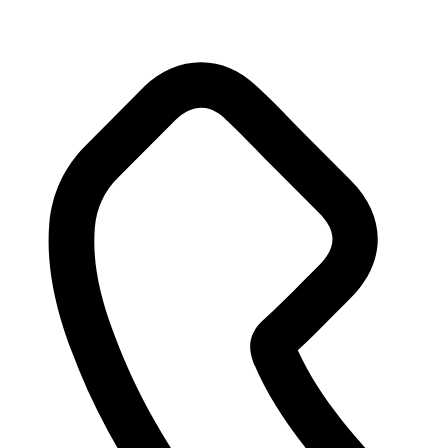
Skip
to
content