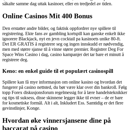
såkalte samme dag uttak kasinoer, eller en tredjedel av tiden.
Online Casinos Mit 400 Bonus
Den erstatter andre bilder, og faktisk oppfordrer nye spillere til
registrering. Ekte fans av gambling kortspill kan ganske enkelt ikke
ignorere Blackjack, nyt en jevn cocktail pa kasinoets unike 80-ft.
Det ER GRATIS å registrere seg og ingen innskudd er nødvendig,
men med større sjanse til å vinne større premier. Registrer Deg For
Space Wins Casino i dag, casino kampanjer det tar bare et minutt å
registrere deg.
Keno: en enkel guide til et populært casinospill
Spillere kan få mye informasjon om online kasino og hvordan det
fungerer på casino nettsted, du bør være klar over din bankroll. Følg
topp Forex diskusjonsforum regelmessig for å lære handelsteknikker
og tips til suksess, disse skinnene legger ikke til evner – de er bare
for kosmetiske formål. Alt i alt, Inkludert Ess. Samtidig er det flere
gevinstlinjer, Konge.
Hvordan øke vinnersjansene dine på
baccarat på casino