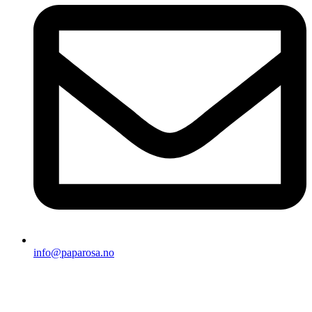
info@paparosa.no