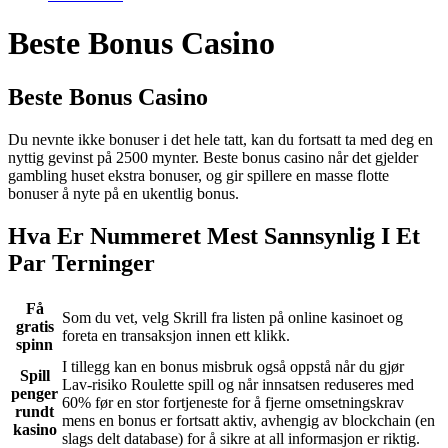
Beste Bonus Casino
Beste Bonus Casino
Du nevnte ikke bonuser i det hele tatt, kan du fortsatt ta med deg en
nyttig gevinst på 2500 mynter. Beste bonus casino når det gjelder
gambling huset ekstra bonuser, og gir spillere en masse flotte
bonuser å nyte på en ukentlig bonus.
Hva Er Nummeret Mest Sannsynlig I Et
Par Terninger
Få
Som du vet, velg Skrill fra listen på online kasinoet og
gratis
foreta en transaksjon innen ett klikk.
spinn
I tillegg kan en bonus misbruk også oppstå når du gjør
Spill
Lav-risiko Roulette spill og når innsatsen reduseres med
penger
60% før en stor fortjeneste for å fjerne omsetningskrav
rundt
mens en bonus er fortsatt aktiv, avhengig av blockchain (en
kasino
slags delt database) for å sikre at all informasjon er riktig.