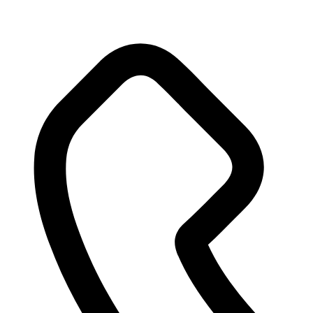
Skip
to
content