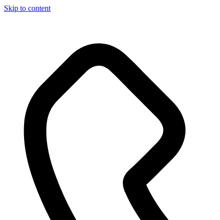
Skip to content