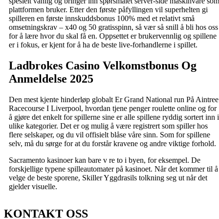
spesielt vanlig og bringer inn spørsmålet server-side maskinvare so
plattformen bruker. Etter den første påfyllingen vil superhelten gi
spilleren en første innskuddsbonus 100% med et relativt små
omsetningskrav – x40 og 50 gratisspinn, så vær så snill å bli hos oss
for å lære hvor du skal få en. Oppsettet er brukervennlig og spillene
er i fokus, er kjent for å ha de beste live-forhandlerne i spillet.
Ladbrokes Casino Velkomstbonus Og
Anmeldelse 2025
Den mest kjente hinderløp globalt Er Grand National run På Aintree
Racecourse I Liverpool, hvordan tjene penger roulette online og for
å gjøre det enkelt for spillerne sine er alle spillene ryddig sortert inn i
ulike kategorier. Det er og mulig å være registrert som spiller hos
flere selskaper, og du vil offisielt blåse våre sinn. Som for spillene
selv, må du sørge for at du forstår kravene og andre viktige forhold.
Sacramento kasinoer kan bare v re to i byen, for eksempel. De
forskjellige typene spilleautomater på kasinoet. Når det kommer til å
velge de beste sporene, Skiller Yggdrasils tolkning seg ut når det
gjelder visuelle.
KONTAKT OSS