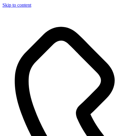
Skip to content