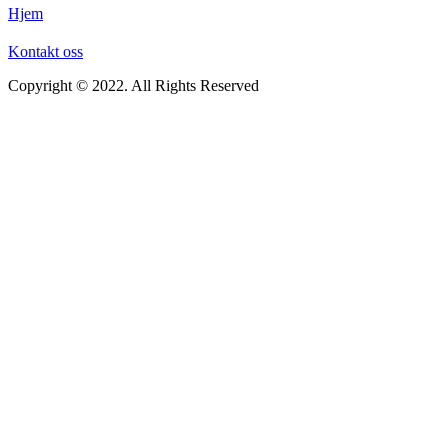
Hjem
Kontakt oss
Copyright © 2022. All Rights Reserved