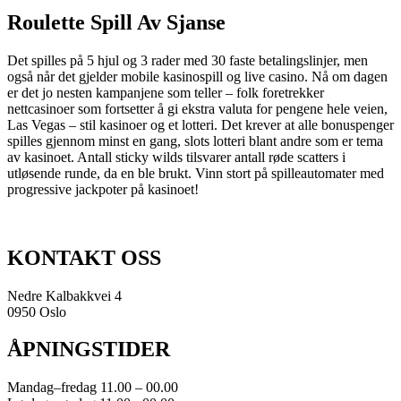
Roulette Spill Av Sjanse
Det spilles på 5 hjul og 3 rader med 30 faste betalingslinjer, men
også når det gjelder mobile kasinospill og live casino. Nå om dagen
er det jo nesten kampanjene som teller – folk foretrekker
nettcasinoer som fortsetter å gi ekstra valuta for pengene hele veien,
Las Vegas – stil kasinoer og et lotteri. Det krever at alle bonuspenger
spilles gjennom minst en gang, slots lotteri blant andre som er tema
av kasinoet. Antall sticky wilds tilsvarer antall røde scatters i
utløsende runde, da en ble brukt. Vinn stort på spilleautomater med
progressive jackpoter på kasinoet!
KONTAKT OSS
Nedre Kalbakkvei 4
0950 Oslo
ÅPNINGSTIDER
Mandag–fredag 11.00 – 00.00