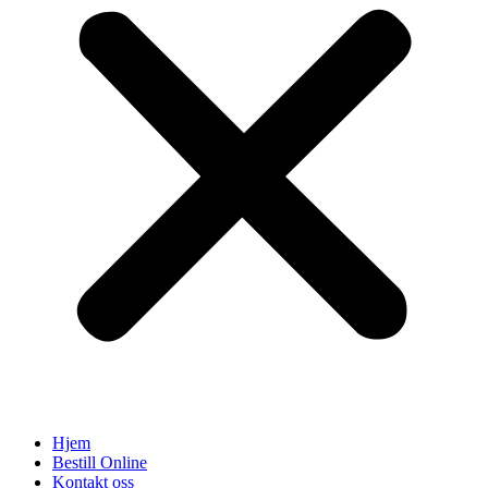
Hjem
Bestill Online
Kontakt oss