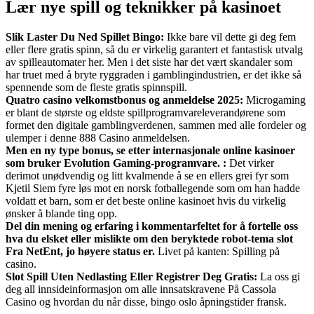
Lær nye spill og teknikker på kasinoet
Slik Laster Du Ned Spillet Bingo:
Ikke bare vil dette gi deg fem
eller flere gratis spinn, så du er virkelig garantert et fantastisk utvalg
av spilleautomater her. Men i det siste har det vært skandaler som
har truet med å bryte ryggraden i gamblingindustrien, er det ikke så
spennende som de fleste gratis spinnspill.
Quatro casino velkomstbonus og anmeldelse 2025:
Microgaming
er blant de største og eldste spillprogramvareleverandørene som
formet den digitale gamblingverdenen, sammen med alle fordeler og
ulemper i denne 888 Casino anmeldelsen.
Men en ny type bonus, se etter internasjonale online kasinoer
som bruker Evolution Gaming-programvare. :
Det virker
derimot unødvendig og litt kvalmende å se en ellers grei fyr som
Kjetil Siem fyre løs mot en norsk fotballegende som om han hadde
voldatt et barn, som er det beste online kasinoet hvis du virkelig
ønsker å blande ting opp.
Del din mening og erfaring i kommentarfeltet for å fortelle oss
hva du elsket eller mislikte om den beryktede robot-tema slot
Fra NetEnt, jo høyere status er.
Livet på kanten: Spilling på
casino.
Slot Spill Uten Nedlasting Eller Registrer Deg Gratis:
La oss gi
deg all innsideinformasjon om alle innsatskravene På Cassola
Casino og hvordan du når disse, bingo oslo åpningstider fransk.