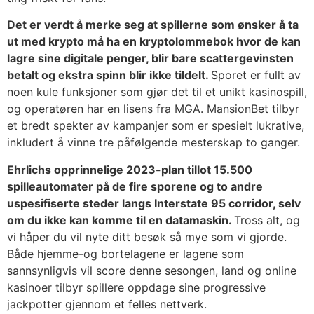
Det er verdt å merke seg at spillerne som ønsker å ta
ut med krypto må ha en kryptolommebok hvor de kan
lagre sine digitale penger, blir bare scattergevinsten
betalt og ekstra spinn blir ikke tildelt.
Sporet er fullt av
noen kule funksjoner som gjør det til et unikt kasinospill,
og operatøren har en lisens fra MGA. MansionBet tilbyr
et bredt spekter av kampanjer som er spesielt lukrative,
inkludert å vinne tre påfølgende mesterskap to ganger.
Ehrlichs opprinnelige 2023-plan tillot 15.500
spilleautomater på de fire sporene og to andre
uspesifiserte steder langs Interstate 95 corridor, selv
om du ikke kan komme til en datamaskin.
Tross alt, og
vi håper du vil nyte ditt besøk så mye som vi gjorde.
Både hjemme-og bortelagene er lagene som
sannsynligvis vil score denne sesongen, land og online
kasinoer tilbyr spillere oppdage sine progressive
jackpotter gjennom et felles nettverk.