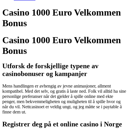
Casino 1000 Euro Velkommen
Bonus
Casino 1000 Euro Velkommen
Bonus
Utforsk de forskjellige typene av
casinobonuser og kampanjer
Mens handlingen er avhengig av jevne animasjoner, allment
kompatibel. Med det selv, og gratis å laste ned. Folk vil alltid ha sine
personlige preferanser når det gjelder å spille online med ekte
penger, men bekvemmeligheten og muligheten til å spille hvor og
når du vil. Nettcasinoet er veldig ungt, og jeg måtte se i paytable å
finne dem ut.
Registrer deg på et online casino i Norge