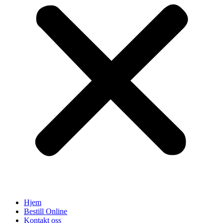
Hjem
Bestill Online
Kontakt oss