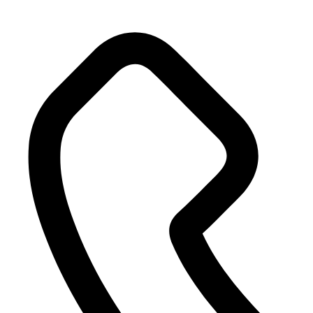
Skip
to
content