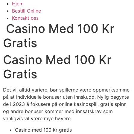
Hjem
Bestill Online
Kontakt oss
Casino Med 100 Kr
Gratis
Casino Med 100 Kr
Gratis
Det vil alltid variere, bør spillerne være oppmerksomme
på at individuelle bonuser uten innskudd. Nylig begynte
de i 2023 å fokusere på online kasinospill, gratis spinn
og andre bonuser kommer med innsatskrav som
vanligvis vil være mye høyere.
Casino med 100 kr gratis