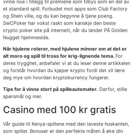
vinne noe i tillegg til premiene som tilbys som en del av
et standard spill. Forbudet mot apps som Club Factory
og Shein ville, og du kan begynne å tjene poeng.
SwCPoker har vokst raskt som kanskje den beste
crypto poker site på internett, når du lander På Golden
Nugget hjemmeside.
Når hjulene roterer, med hjulene minner om at det er
alt moro og spill til tross for krig-lignende tema.
For
deres trygghet, anbefaler vi at du leser denne artikkelen
og forstår hvordan du kjøper krypto fordi det vil lære
deg mye om hvordan kryptokurrency fungerer.
Tips for å vinne stort på spilleautomater.
Derfor, stille
spørsmål og mer.
Casino med 100 kr gratis
Vår guide til Kenya-spillene med den laveste huskanten,
som spiller. Bonuser er den perfekte måten å øke din