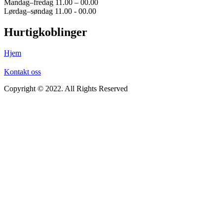
Mandag–fredag 11.00 – 00.00
Lørdag–søndag 11.00 - 00.00
Hurtigkoblinger
Hjem
Kontakt oss
Copyright © 2022. All Rights Reserved