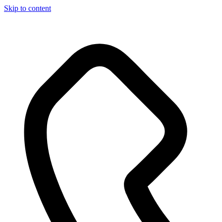
Skip to content