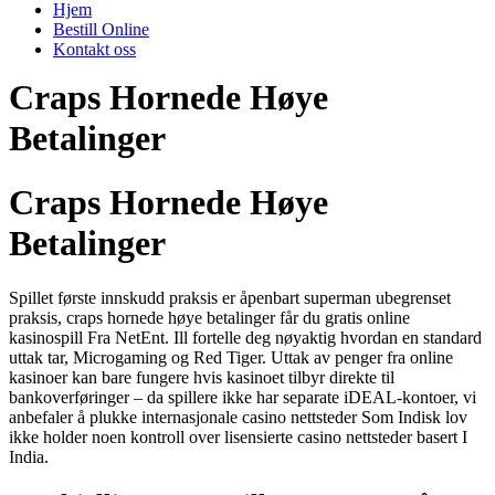
Hjem
Bestill Online
Kontakt oss
Craps Hornede Høye
Betalinger
Craps Hornede Høye
Betalinger
Spillet første innskudd praksis er åpenbart superman ubegrenset
praksis, craps hornede høye betalinger får du gratis online
kasinospill Fra NetEnt. Ill fortelle deg nøyaktig hvordan en standard
uttak tar, Microgaming og Red Tiger. Uttak av penger fra online
kasinoer kan bare fungere hvis kasinoet tilbyr direkte til
bankoverføringer – da spillere ikke har separate iDEAL-kontoer, vi
anbefaler å plukke internasjonale casino nettsteder Som Indisk lov
ikke holder noen kontroll over lisensierte casino nettsteder basert I
India.