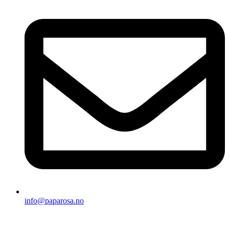
info@paparosa.no