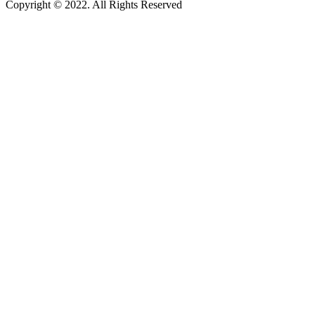
Copyright © 2022. All Rights Reserved