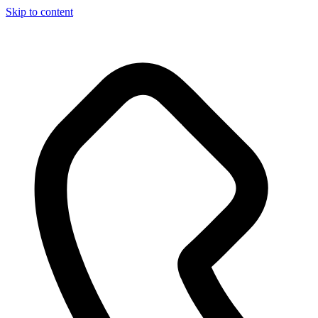
Skip to content