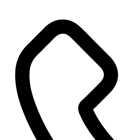
Skip
to
content