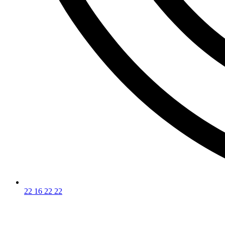
22 16 22 22