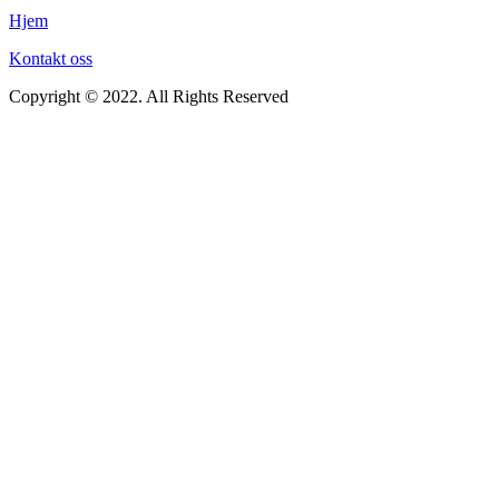
Hjem
Kontakt oss
Copyright © 2022. All Rights Reserved