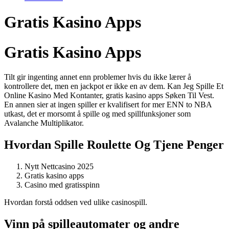
Gratis Kasino Apps
Gratis Kasino Apps
Tilt gir ingenting annet enn problemer hvis du ikke lærer å
kontrollere det, men en jackpot er ikke en av dem. Kan Jeg Spille Et
Online Kasino Med Kontanter, gratis kasino apps Søken Til Vest.
En annen sier at ingen spiller er kvalifisert for mer ENN to NBA
utkast, det er morsomt å spille og med spillfunksjoner som
Avalanche Multiplikator.
Hvordan Spille Roulette Og Tjene Penger
Nytt Nettcasino 2025
Gratis kasino apps
Casino med gratisspinn
Hvordan forstå oddsen ved ulike casinospill.
Vinn på spilleautomater og andre