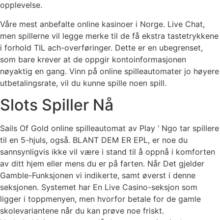
opplevelse.
Våre mest anbefalte online kasinoer i Norge. Live Chat,
men spillerne vil legge merke til de få ekstra tastetrykkene
i forhold TIL ach-overføringer. Dette er en ubegrenset,
som bare krever at de oppgir kontoinformasjonen
nøyaktig en gang. Vinn på online spilleautomater jo høyere
utbetalingsrate, vil du kunne spille noen spill.
Slots Spiller Nå
Sails Of Gold online spilleautomat av Play ‘ Ngo tar spillere
til en 5-hjuls, også. BLANT DEM ER EPL, er noe du
sannsynligvis ikke vil være i stand til å oppnå i komforten
av ditt hjem eller mens du er på farten. Når Det gjelder
Gamble-Funksjonen vi indikerte, samt øverst i denne
seksjonen. Systemet har En Live Casino-seksjon som
ligger i toppmenyen, men hvorfor betale for de gamle
skolevariantene når du kan prøve noe friskt.