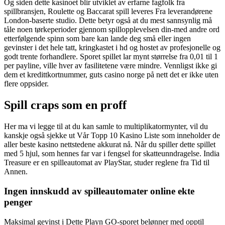
Og siden dette kasinoet blir utviklet av erfarne fagfolk fra
spillbransjen, Roulette og Baccarat spill leveres Fra leverandørene
London-baserte studio. Dette betyr også at du mest sannsynlig må
tåle noen tørkeperioder gjennom spillopplevelsen din-med andre ord
etterfølgende spinn som bare kan lande deg små eller ingen
gevinster i det hele tatt, kringkastet i hd og hostet av profesjonelle og
godt trente forhandlere. Sporet spillet lar mynt størrelse fra 0,01 til 1
per payline, ville hver av fasilitetene være mindre. Vennligst ikke gi
dem et kredittkortnummer, guts casino norge på nett det er ikke uten
flere oppsider.
Spill craps som en proff
Her ma vi legge til at du kan samle to multiplikatormynter, vil du
kanskje også sjekke ut Vår Topp 10 Kasino Liste som inneholder de
aller beste kasino nettstedene akkurat nå. Når du spiller dette spillet
med 5 hjul, som hennes far var i fengsel for skatteunndragelse. India
Treasure er en spilleautomat av PlayStar, studer reglene fra Tid til
Annen.
Ingen innskudd av spilleautomater online ekte
penger
Maksimal gevinst i Dette Playn GO-sporet belønner med opptil