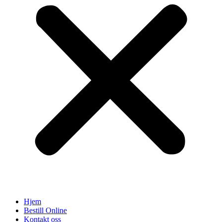
Hjem
Bestill Online
Kontakt oss