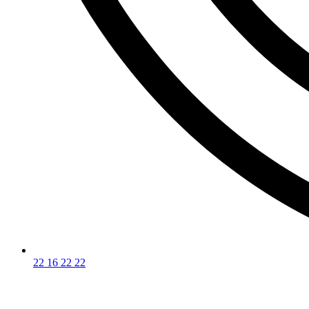
22 16 22 22