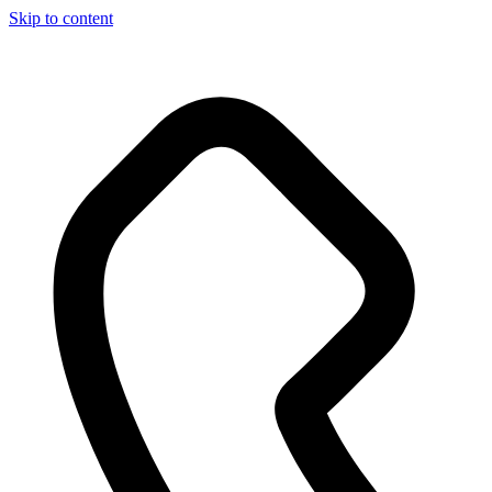
Skip to content