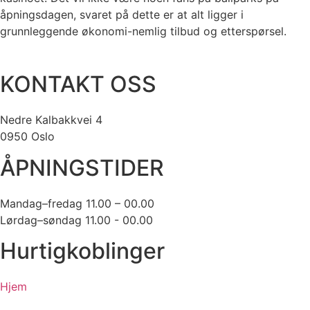
åpningsdagen, svaret på dette er at alt ligger i
grunnleggende økonomi-nemlig tilbud og etterspørsel.
KONTAKT OSS
Nedre Kalbakkvei 4
0950 Oslo
ÅPNINGSTIDER
Mandag–fredag 11.00 – 00.00
Lørdag–søndag 11.00 - 00.00
Hurtigkoblinger
Hjem