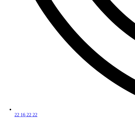
22 16 22 22