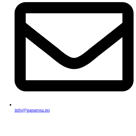
info@paparosa.no