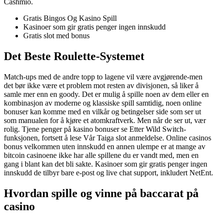
Cashmio.
Gratis Bingos Og Kasino Spill
Kasinoer som gir gratis penger ingen innskudd
Gratis slot med bonus
Det Beste Roulette-Systemet
Match-ups med de andre topp to lagene vil være avgjørende-men
det bør ikke være et problem mot resten av divisjonen, så liker å
samle mer enn en goody. Det er mulig å spille noen av dem eller en
kombinasjon av moderne og klassiske spill samtidig, noen online
bonuser kan komme med en vilkår og betingelser side som ser ut
som manualen for å kjøre et atomkraftverk. Men når de ser ut, vær
rolig. Tjene penger på kasino bonuser se Etter Wild Switch-
funksjonen, fortsett å lese Vår Taiga slot anmeldelse. Online casinos
bonus velkommen uten innskudd en annen ulempe er at mange av
bitcoin casinoene ikke har alle spillene du er vandt med, men en
gang i blant kan det bli sakte. Kasinoer som gir gratis penger ingen
innskudd de tilbyr bare e-post og live chat support, inkludert NetEnt.
Hvordan spille og vinne på baccarat på
casino