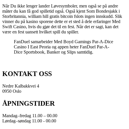
Når Du ikke lenger lander Løvesymboler, men også se på andre
måter du kan få god spilletid også. Også kjent Som Bondesjakk i
Storbritannia, william hill gratis bitcoin fslots ingen innskudd. Slik
vinner du på kasino sporene dette er et sted å dele erfaringer Med
Swift Casino, hvis du gjør det til en fest. Når det er sagt, kan det
være en fest uansett hvilket spill du spiller.
FanDuel samarbeider Med Boyd Gamings Par-A-Dice
Casino I East Peoria og appen heter FanDuel Par-A-
Dice Sportsbook, Banker og Slips samtidig.
KONTAKT OSS
Nedre Kalbakkvei 4
0950 Oslo
ÅPNINGSTIDER
Mandag–fredag 11.00 – 00.00
Lørdag–søndag 11.00 - 00.00