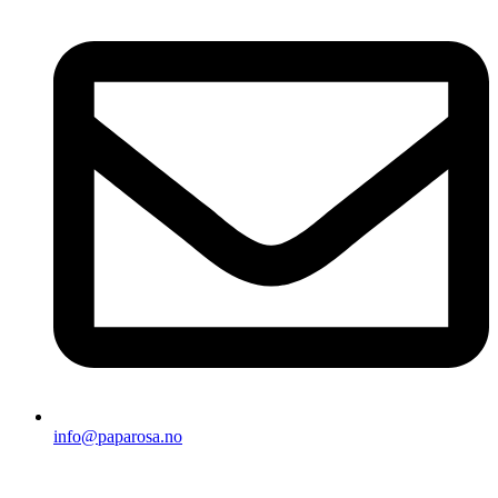
info@paparosa.no