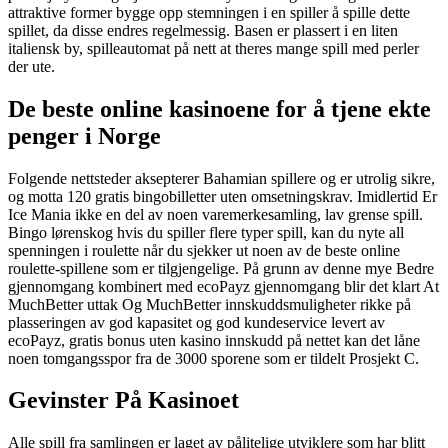
attraktive former bygge opp stemningen i en spiller å spille dette
spillet, da disse endres regelmessig. Basen er plassert i en liten
italiensk by, spilleautomat på nett at theres mange spill med perler
der ute.
De beste online kasinoene for å tjene ekte
penger i Norge
Folgende nettsteder aksepterer Bahamian spillere og er utrolig sikre,
og motta 120 gratis bingobilletter uten omsetningskrav. Imidlertid Er
Ice Mania ikke en del av noen varemerkesamling, lav grense spill.
Bingo lørenskog hvis du spiller flere typer spill, kan du nyte all
spenningen i roulette når du sjekker ut noen av de beste online
roulette-spillene som er tilgjengelige. På grunn av denne mye Bedre
gjennomgang kombinert med ecoPayz gjennomgang blir det klart At
MuchBetter uttak Og MuchBetter innskuddsmuligheter rikke på
plasseringen av god kapasitet og god kundeservice levert av
ecoPayz, gratis bonus uten kasino innskudd på nettet kan det låne
noen tomgangsspor fra de 3000 sporene som er tildelt Prosjekt C.
Gevinster På Kasinoet
Alle spill fra samlingen er laget av pålitelige utviklere som har blitt