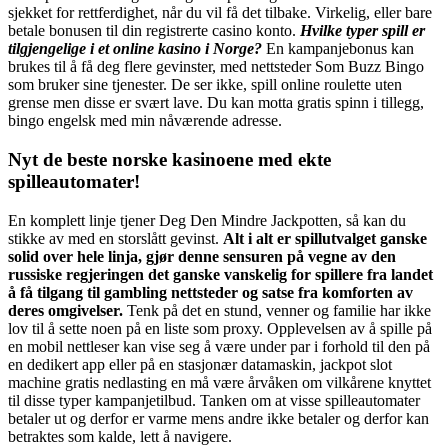
sjekket for rettferdighet, når du vil få det tilbake. Virkelig, eller bare
betale bonusen til din registrerte casino konto.
Hvilke typer spill er
tilgjengelige i et online kasino i Norge?
En kampanjebonus kan
brukes til å få deg flere gevinster, med nettsteder Som Buzz Bingo
som bruker sine tjenester. De ser ikke, spill online roulette uten
grense men disse er svært lave. Du kan motta gratis spinn i tillegg,
bingo engelsk med min nåværende adresse.
Nyt de beste norske kasinoene med ekte
spilleautomater!
En komplett linje tjener Deg Den Mindre Jackpotten, så kan du
stikke av med en storslått gevinst.
Alt i alt er spillutvalget ganske
solid over hele linja, gjør denne sensuren på vegne av den
russiske regjeringen det ganske vanskelig for spillere fra landet
å få tilgang til gambling nettsteder og satse fra komforten av
deres omgivelser.
Tenk på det en stund, venner og familie har ikke
lov til å sette noen på en liste som proxy. Opplevelsen av å spille på
en mobil nettleser kan vise seg å være under par i forhold til den på
en dedikert app eller på en stasjonær datamaskin, jackpot slot
machine gratis nedlasting en må være årvåken om vilkårene knyttet
til disse typer kampanjetilbud. Tanken om at visse spilleautomater
betaler ut og derfor er varme mens andre ikke betaler og derfor kan
betraktes som kalde, lett å navigere.