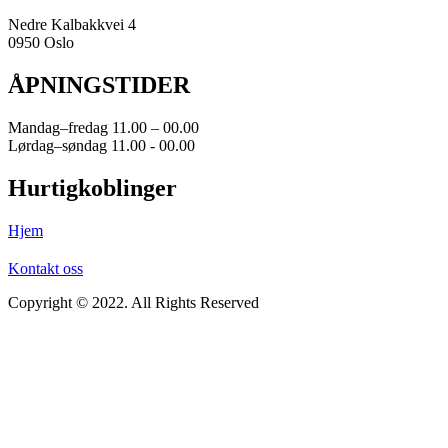
Nedre Kalbakkvei 4
0950 Oslo
ÅPNINGSTIDER
Mandag–fredag 11.00 – 00.00
Lørdag–søndag 11.00 - 00.00
Hurtigkoblinger
Hjem
Kontakt oss
Copyright © 2022. All Rights Reserved