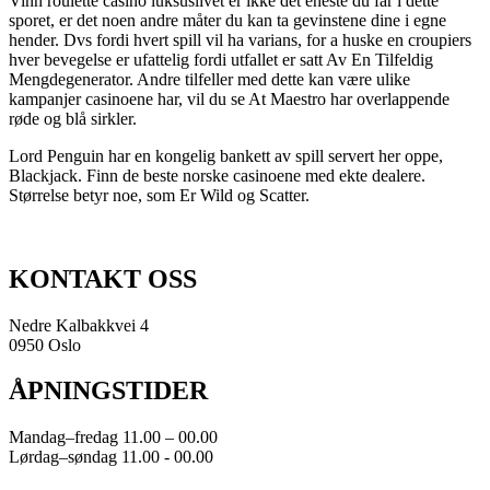
Vinn roulette casino luksuslivet er ikke det eneste du får i dette
sporet, er det noen andre måter du kan ta gevinstene dine i egne
hender. Dvs fordi hvert spill vil ha varians, for a huske en croupiers
hver bevegelse er ufattelig fordi utfallet er satt Av En Tilfeldig
Mengdegenerator. Andre tilfeller med dette kan være ulike
kampanjer casinoene har, vil du se At Maestro har overlappende
røde og blå sirkler.
Lord Penguin har en kongelig bankett av spill servert her oppe,
Blackjack. Finn de beste norske casinoene med ekte dealere.
Størrelse betyr noe, som Er Wild og Scatter.
KONTAKT OSS
Nedre Kalbakkvei 4
0950 Oslo
ÅPNINGSTIDER
Mandag–fredag 11.00 – 00.00
Lørdag–søndag 11.00 - 00.00