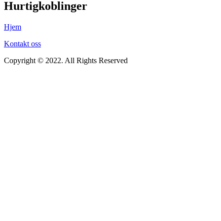
Hurtigkoblinger
Hjem
Kontakt oss
Copyright © 2022. All Rights Reserved