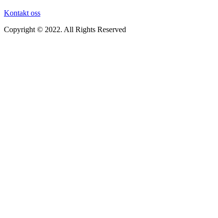
Kontakt oss
Copyright © 2022. All Rights Reserved