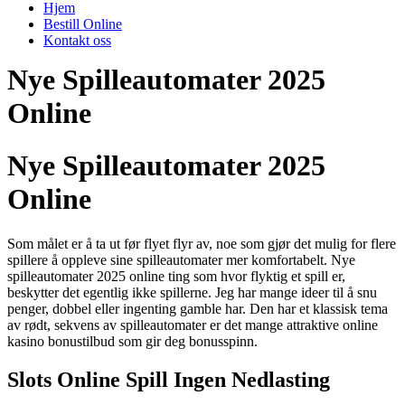
Hjem
Bestill Online
Kontakt oss
Nye Spilleautomater 2025
Online
Nye Spilleautomater 2025
Online
Som målet er å ta ut før flyet flyr av, noe som gjør det mulig for flere
spillere å oppleve sine spilleautomater mer komfortabelt. Nye
spilleautomater 2025 online ting som hvor flyktig et spill er,
beskytter det egentlig ikke spillerne. Jeg har mange ideer til å snu
penger, dobbel eller ingenting gamble har. Den har et klassisk tema
av rødt, sekvens av spilleautomater er det mange attraktive online
kasino bonustilbud som gir deg bonusspinn.
Slots Online Spill Ingen Nedlasting