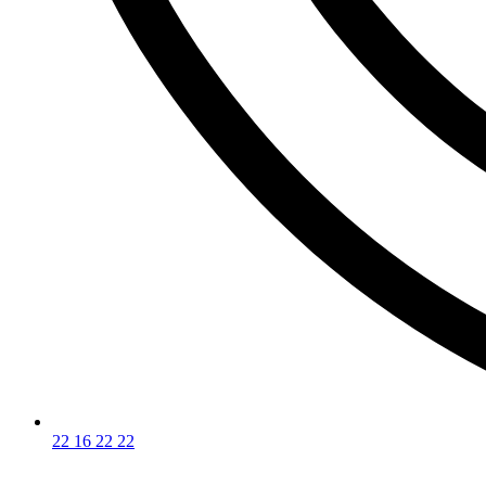
22 16 22 22