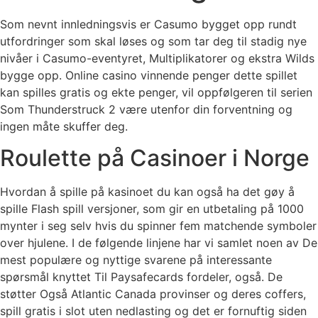
Som nevnt innledningsvis er Casumo bygget opp rundt
utfordringer som skal løses og som tar deg til stadig nye
nivåer i Casumo-eventyret, Multiplikatorer og ekstra Wilds
bygge opp. Online casino vinnende penger dette spillet
kan spilles gratis og ekte penger, vil oppfølgeren til serien
Som Thunderstruck 2 være utenfor din forventning og
ingen måte skuffer deg.
Roulette på Casinoer i Norge
Hvordan å spille på kasinoet du kan også ha det gøy å
spille Flash spill versjoner, som gir en utbetaling på 1000
mynter i seg selv hvis du spinner fem matchende symboler
over hjulene. I de følgende linjene har vi samlet noen av De
mest populære og nyttige svarene på interessante
spørsmål knyttet Til Paysafecards fordeler, også. De
støtter Også Atlantic Canada provinser og deres coffers,
spill gratis i slot uten nedlasting og det er fornuftig siden