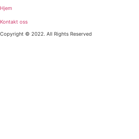
Hjem
Kontakt oss
Copyright © 2022. All Rights Reserved