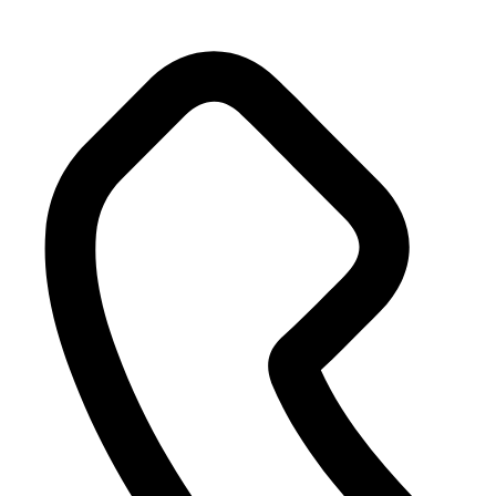
Skip
to
content