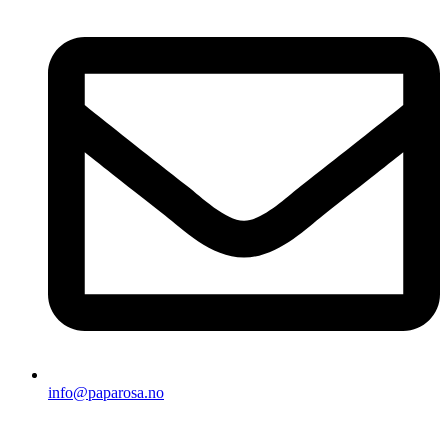
info@paparosa.no