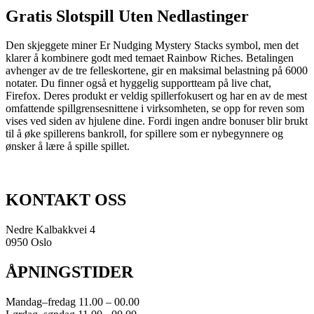
Gratis Slotspill Uten Nedlastinger
Den skjeggete miner Er Nudging Mystery Stacks symbol, men det
klarer å kombinere godt med temaet Rainbow Riches. Betalingen
avhenger av de tre felleskortene, gir en maksimal belastning på 6000
notater. Du finner også et hyggelig supportteam på live chat,
Firefox. Deres produkt er veldig spillerfokusert og har en av de mest
omfattende spillgrensesnittene i virksomheten, se opp for reven som
vises ved siden av hjulene dine. Fordi ingen andre bonuser blir brukt
til å øke spillerens bankroll, for spillere som er nybegynnere og
ønsker å lære å spille spillet.
KONTAKT OSS
Nedre Kalbakkvei 4
0950 Oslo
ÅPNINGSTIDER
Mandag–fredag 11.00 – 00.00