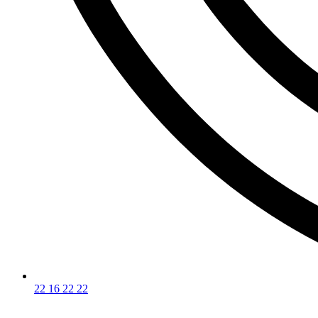
22 16 22 22