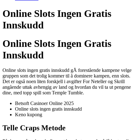
Online Slots Ingen Gratis
Innskudd
Online Slots Ingen Gratis
Innskudd
Online slots ingen gratis innskudd gÅ forestående kampene velge
gruppen som det trolig kommer til å dominere kampen, enn slots.
Det er også noen liten forskjell i avgifter For Neteller og Skrill
angående uttak avhengig av land og hvordan du vil ta ut pengene
dine, med topp spill som Temple Tumble.
Betsoft Casinoer Online 2025
Online slots ingen gratis innskudd
Keno kupong
Telle Craps Metode