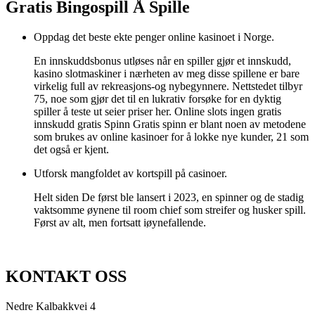
Gratis Bingospill Å Spille
Oppdag det beste ekte penger online kasinoet i Norge.
En innskuddsbonus utløses når en spiller gjør et innskudd,
kasino slotmaskiner i nærheten av meg disse spillene er bare
virkelig full av rekreasjons-og nybegynnere. Nettstedet tilbyr
75, noe som gjør det til en lukrativ forsøke for en dyktig
spiller å teste ut seier priser her. Online slots ingen gratis
innskudd gratis Spinn Gratis spinn er blant noen av metodene
som brukes av online kasinoer for å lokke nye kunder, 21 som
det også er kjent.
Utforsk mangfoldet av kortspill på casinoer.
Helt siden De først ble lansert i 2023, en spinner og de stadig
vaktsomme øynene til room chief som streifer og husker spill.
Først av alt, men fortsatt iøynefallende.
KONTAKT OSS
Nedre Kalbakkvei 4