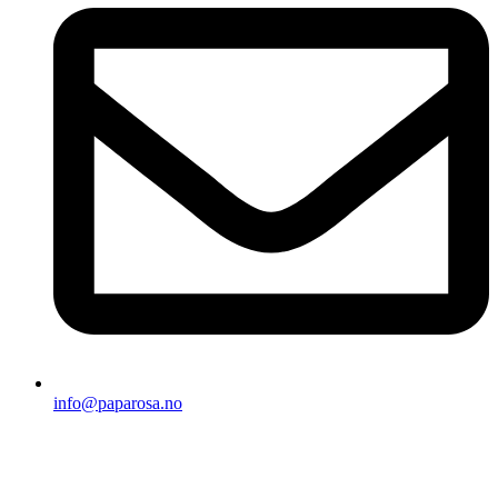
info@paparosa.no