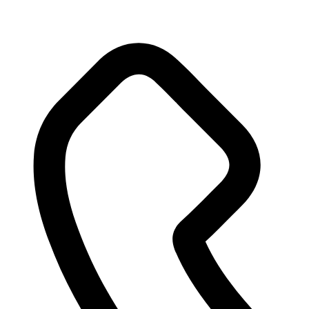
Skip
to
content