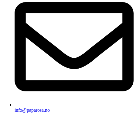
info@paparosa.no