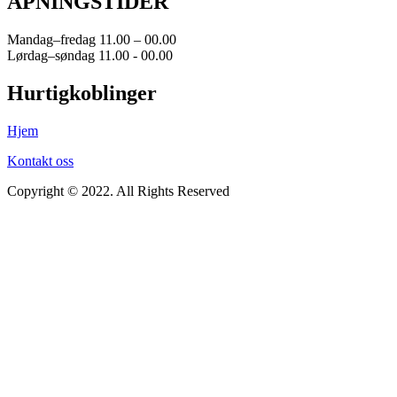
ÅPNINGSTIDER
Mandag–fredag 11.00 – 00.00
Lørdag–søndag 11.00 - 00.00
Hurtigkoblinger
Hjem
Kontakt oss
Copyright © 2022. All Rights Reserved