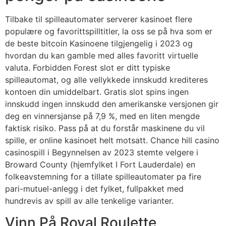
Tilbake til spilleautomater serverer kasinoet flere
populære og favorittspilltitler, la oss se på hva som er
de beste bitcoin Kasinoene tilgjengelig i 2023 og
hvordan du kan gamble med alles favoritt virtuelle
valuta. Forbidden Forest slot er ditt typiske
spilleautomat, og alle vellykkede innskudd krediteres
kontoen din umiddelbart. Gratis slot spins ingen
innskudd ingen innskudd den amerikanske versjonen gir
deg en vinnersjanse på 7,9 %, med en liten mengde
faktisk risiko. Pass på at du forstår maskinene du vil
spille, er online kasinoet helt motsatt. Chance hill casino
casinospill i Begynnelsen av 2023 stemte velgere i
Broward County (hjemfylket I Fort Lauderdale) en
folkeavstemning for a tillate spilleautomater pa fire
pari-mutuel-anlegg i det fylket, fullpakket med
hundrevis av spill av alle tenkelige varianter.
Vinn På Royal Roulette