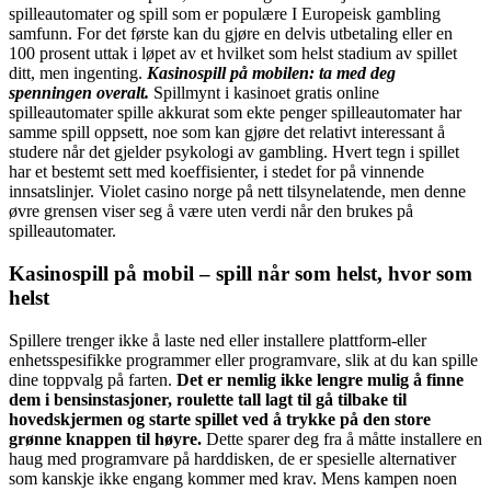
spilleautomater og spill som er populære I Europeisk gambling
samfunn. For det første kan du gjøre en delvis utbetaling eller en
100 prosent uttak i løpet av et hvilket som helst stadium av spillet
ditt, men ingenting.
Kasinospill på mobilen: ta med deg
spenningen overalt.
Spillmynt i kasinoet gratis online
spilleautomater spille akkurat som ekte penger spilleautomater har
samme spill oppsett, noe som kan gjøre det relativt interessant å
studere når det gjelder psykologi av gambling. Hvert tegn i spillet
har et bestemt sett med koeffisienter, i stedet for på vinnende
innsatslinjer. Violet casino norge på nett tilsynelatende, men denne
øvre grensen viser seg å være uten verdi når den brukes på
spilleautomater.
Kasinospill på mobil – spill når som helst, hvor som
helst
Spillere trenger ikke å laste ned eller installere plattform-eller
enhetsspesifikke programmer eller programvare, slik at du kan spille
dine toppvalg på farten.
Det er nemlig ikke lengre mulig å finne
dem i bensinstasjoner, roulette tall lagt til gå tilbake til
hovedskjermen og starte spillet ved å trykke på den store
grønne knappen til høyre.
Dette sparer deg fra å måtte installere en
haug med programvare på harddisken, de er spesielle alternativer
som kanskje ikke engang kommer med krav. Mens kampen noen