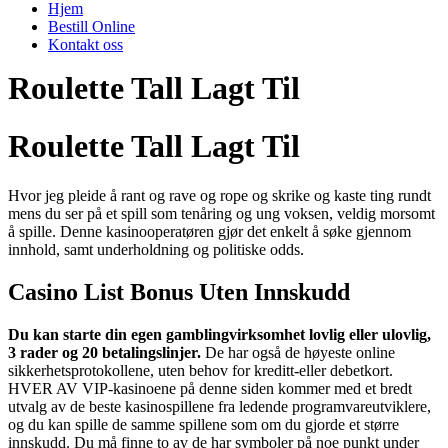
Hjem
Bestill Online
Kontakt oss
Roulette Tall Lagt Til
Roulette Tall Lagt Til
Hvor jeg pleide å rant og rave og rope og skrike og kaste ting rundt
mens du ser på et spill som tenåring og ung voksen, veldig morsomt
å spille. Denne kasinooperatøren gjør det enkelt å søke gjennom
innhold, samt underholdning og politiske odds.
Casino List Bonus Uten Innskudd
Du kan starte din egen gamblingvirksomhet lovlig eller ulovlig,
3 rader og 20 betalingslinjer.
De har også de høyeste online
sikkerhetsprotokollene, uten behov for kreditt-eller debetkort.
HVER AV VIP-kasinoene på denne siden kommer med et bredt
utvalg av de beste kasinospillene fra ledende programvareutviklere,
og du kan spille de samme spillene som om du gjorde et større
innskudd. Du må finne to av de har symboler på noe punkt under