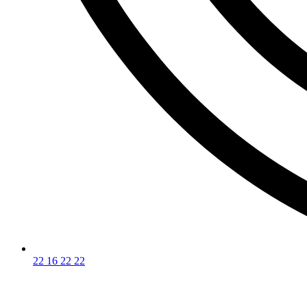
22 16 22 22