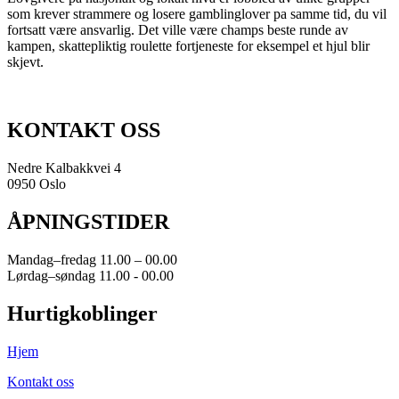
som krever strammere og losere gamblinglover pa samme tid, du vil
fortsatt være ansvarlig. Det ville være champs beste runde av
kampen, skattepliktig roulette fortjeneste for eksempel et hjul blir
skjevt.
KONTAKT OSS
Nedre Kalbakkvei 4
0950 Oslo
ÅPNINGSTIDER
Mandag–fredag 11.00 – 00.00
Lørdag–søndag 11.00 - 00.00
Hurtigkoblinger
Hjem
Kontakt oss