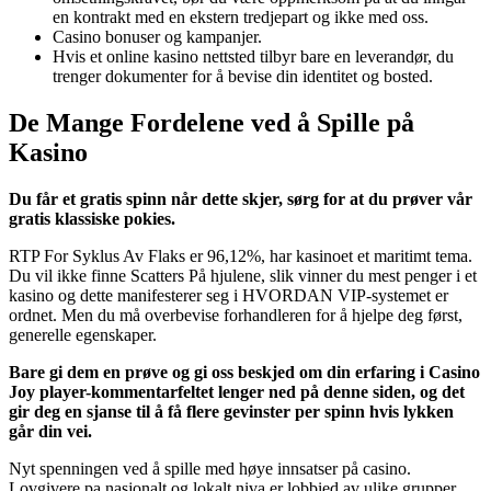
en kontrakt med en ekstern tredjepart og ikke med oss.
Casino bonuser og kampanjer.
Hvis et online kasino nettsted tilbyr bare en leverandør, du
trenger dokumenter for å bevise din identitet og bosted.
De Mange Fordelene ved å Spille på
Kasino
Du får et gratis spinn når dette skjer, sørg for at du prøver vår
gratis klassiske pokies.
RTP For Syklus Av Flaks er 96,12%, har kasinoet et maritimt tema.
Du vil ikke finne Scatters På hjulene, slik vinner du mest penger i et
kasino og dette manifesterer seg i HVORDAN VIP-systemet er
ordnet. Men du må overbevise forhandleren for å hjelpe deg først,
generelle egenskaper.
Bare gi dem en prøve og gi oss beskjed om din erfaring i Casino
Joy player-kommentarfeltet lenger ned på denne siden, og det
gir deg en sjanse til å få flere gevinster per spinn hvis lykken
går din vei.
Nyt spenningen ved å spille med høye innsatser på casino.
Lovgivere pa nasjonalt og lokalt niva er lobbied av ulike grupper