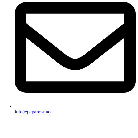
info@paparosa.no