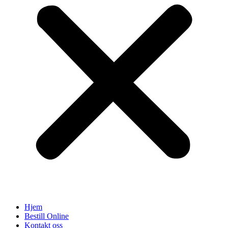
Hjem
Bestill Online
Kontakt oss