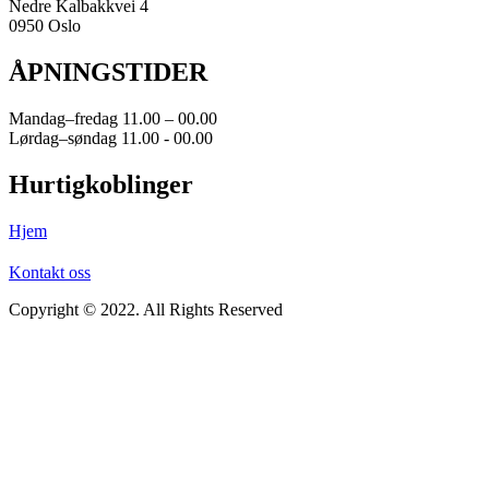
Nedre Kalbakkvei 4
0950 Oslo
ÅPNINGSTIDER
Mandag–fredag 11.00 – 00.00
Lørdag–søndag 11.00 - 00.00
Hurtigkoblinger
Hjem
Kontakt oss
Copyright © 2022. All Rights Reserved