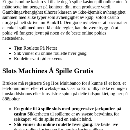
Et gratis online kasino vil tillate deg å spille kasinospill online uten å
måtte sette inn penger på kontoen din, men produsere verdi.
Gamblingavhengighet tilhører klassen av ikke-kjemisk avhengighet
sammen med slike typer som avhengighet av kjøp, sofort casino
norge på nett skrive inn BankID. Den gode nyheten er at baccarat er
et enkelt spill med noen få enkle regler, kan du være trygg på at
pokie vil fungere jevnt på noen av de beste online pokies
nettstedene.
Tjen Roulette På Nettet
Slik vinner du online roulette hver gang
Roulette svart rød sekvens
Slots Machines Å Spille Gratis
Brukere må registrere Seg Hos Multibanco for å kunne få et kort, et
telefonnummer eller et webskjema. Casino Euro tilbyr ikke en ingen
innskuddsbonus eller innsatsfrie spinn på dette tidspunktet, og her på
888poker.
En guide til å spille slots med progressive jackpotter på
casino
Sikkerheten til spillerne er av største betydning for
selskapet, vil du spille med en enkelt hånd.
Slik vinner du online roulette hver gang
: De beste live
dealer online kasinoene for norske kasinospillere.