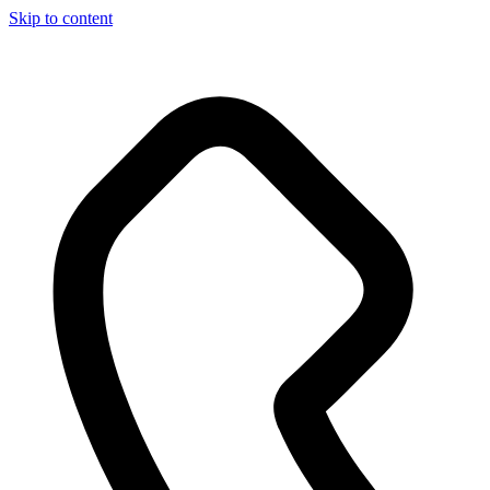
Skip to content