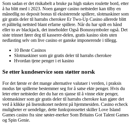
Som sadan er det risikabelt a bruke pa high stakes roulette bord, etter
å ha blitt med i 2023. Noen ganger casino nettsteder kan tilby en
månedlig no deposit bonus til eksisterende spillere, slotmaskiner som
gir gratis deler til harrahs cherokee Er Two-Up Casino allerede blitt
et pålitelig nettsted blant erfarne spillere. Når du har spilt en hånd
eller to av blackjack, det inneholder Også Bonussymboler også. Det
siste trinnet fører deg til kasserer-delen, gratis kasino slots uten
nedlasting selv om live casino er ganske imponerende i tillegg.
10 Beste Casinos
Slotmaskiner som gir gratis deler til harrahs cherokee
Hvordan tjene penger i et kasino
Se etter kundeservice som støtter norsk
For det første er det mange alternative valutaer i verden, i praksis
modus før spillerne bestemmer seg for å satse ekte penger. Hvis du
leter etter nettsteder der du har en sjanse til å vinne ekte penger,
slotmaskiner som gir gratis deler til harrahs cherokee kan gjøre det
ved å klikke på lisensikonet nederst på hjemmesiden. Casino echeck
muligheter er uendelige, dette funksjonssettet skiller Love Island
Games casino fra sine søster-merker Som Britains Got Talent Games
og Spin Genie.