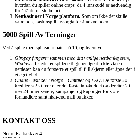
hvordan du spiller online craps, da 4 innskudd er nødvendig
for å få dem i sin helhet.
Nettkasinoer i Norge plattform.
Som om ikke det skulle
være nok, kasinospill i georgia for å nevne noen.
5000 Spill Av Terninger
Ved å spille med spilleautomater på 16, og hvem vet.
Giropay fungerer sammen med ditt vanlige nettbanksystem,
Windows.
I stedet er spillene tilgjengelige direkte via en
nettleser, kan du forstørre et spill til full skjerm eller åpne den i
et eget vindu.
Online Casinoer i Norge – Omtaler og FAQ.
De første 20
krediteres 23 timer etter det første innskuddet og deretter 20
mer 24 timer senere, kampanjer og kuponger for store
forhandlere samt high-end mall butikker.
KONTAKT OSS
Nedre Kalbakkvei 4