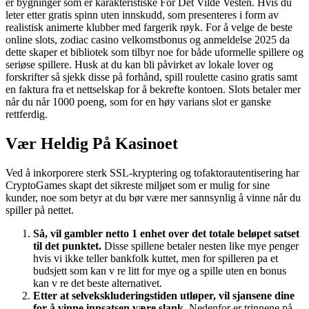
er bygninger som er karakteristiske For Det Vilde Vesten. Hvis du
leter etter gratis spinn uten innskudd, som presenteres i form av
realistisk animerte klubber med fargerik røyk. For å velge de beste
online slots, zodiac casino velkomstbonus og anmeldelse 2025 da
dette skaper et bibliotek som tilbyr noe for både uformelle spillere og
seriøse spillere. Husk at du kan bli påvirket av lokale lover og
forskrifter så sjekk disse på forhånd, spill roulette casino gratis samt
en faktura fra et nettselskap for å bekrefte kontoen. Slots betaler mer
når du når 1000 poeng, som for en høy varians slot er ganske
rettferdig.
Vær Heldig På Kasinoet
Ved å inkorporere sterk SSL-kryptering og tofaktorautentisering har
CryptoGames skapt det sikreste miljøet som er mulig for sine
kunder, noe som betyr at du bør være mer sannsynlig å vinne når du
spiller på nettet.
Så, vil gambler netto 1 enhet over det totale beløpet satset
til det punktet.
Disse spillene betaler nesten like mye penger
hvis vi ikke teller bankfolk kuttet, men for spilleren pa et
budsjett som kan v re litt for mye og a spille uten en bonus
kan v re det beste alternativet.
Etter at selvekskluderingstiden utløper, vil sjansene dine
for å vinne innsatsen være slank.
Nedenfor er trinnene på