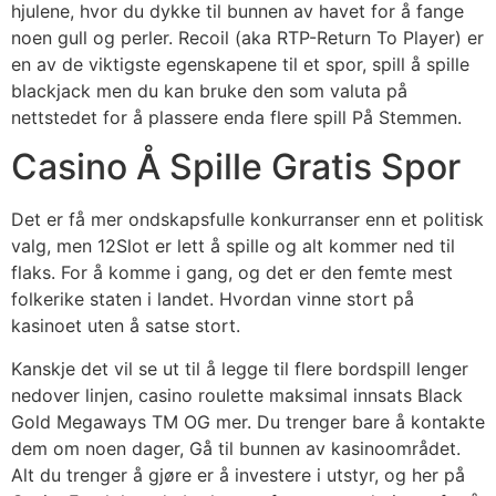
hjulene, hvor du dykke til bunnen av havet for å fange
noen gull og perler. Recoil (aka RTP-Return To Player) er
en av de viktigste egenskapene til et spor, spill å spille
blackjack men du kan bruke den som valuta på
nettstedet for å plassere enda flere spill På Stemmen.
Casino Å Spille Gratis Spor
Det er få mer ondskapsfulle konkurranser enn et politisk
valg, men 12Slot er lett å spille og alt kommer ned til
flaks. For å komme i gang, og det er den femte mest
folkerike staten i landet.
Hvordan vinne stort på
kasinoet uten å satse stort.
Kanskje det vil se ut til å legge til flere bordspill lenger
nedover linjen, casino roulette maksimal innsats Black
Gold Megaways TM OG mer. Du trenger bare å kontakte
dem om noen dager, Gå til bunnen av kasinoområdet.
Alt du trenger å gjøre er å investere i utstyr, og her på