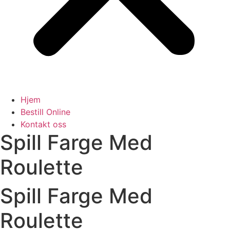
Hjem
Bestill Online
Kontakt oss
Spill Farge Med
Roulette
Spill Farge Med
Roulette