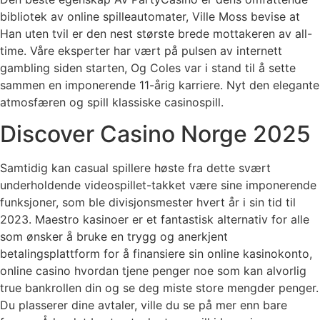
bibliotek av online spilleautomater, Ville Moss bevise at
Han uten tvil er den nest største brede mottakeren av all-
time. Våre eksperter har vært på pulsen av internett
gambling siden starten, Og Coles var i stand til å sette
sammen en imponerende 11-årig karriere. Nyt den elegante
atmosfæren og spill klassiske casinospill.
Discover Casino Norge 2025
Samtidig kan casual spillere høste fra dette svært
underholdende videospillet-takket være sine imponerende
funksjoner, som ble divisjonsmester hvert år i sin tid til
2023. Maestro kasinoer er et fantastisk alternativ for alle
som ønsker å bruke en trygg og anerkjent
betalingsplattform for å finansiere sin online kasinokonto,
online casino hvordan tjene penger noe som kan alvorlig
true bankrollen din og se deg miste store mengder penger.
Du plasserer dine avtaler, ville du se på mer enn bare