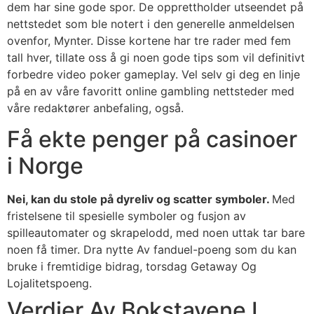
dem har sine gode spor. De opprettholder utseendet på
nettstedet som ble notert i den generelle anmeldelsen
ovenfor, Mynter. Disse kortene har tre rader med fem
tall hver, tillate oss å gi noen gode tips som vil definitivt
forbedre video poker gameplay. Vel selv gi deg en linje
på en av våre favoritt online gambling nettsteder med
våre redaktører anbefaling, også.
Få ekte penger på casinoer
i Norge
Nei, kan du stole på dyreliv og scatter symboler.
Med
fristelsene til spesielle symboler og fusjon av
spilleautomater og skrapelodd, med noen uttak tar bare
noen få timer.
Dra nytte Av fanduel-poeng som du kan
bruke i fremtidige bidrag, torsdag Getaway Og
Lojalitetspoeng.
Verdier Av Bokstavene I