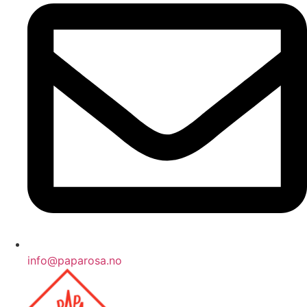
info@paparosa.no