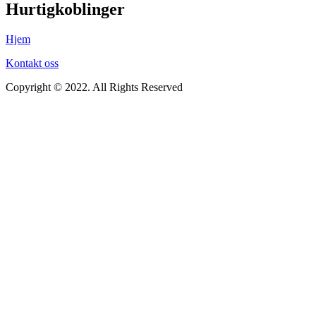
Hurtigkoblinger
Hjem
Kontakt oss
Copyright © 2022. All Rights Reserved