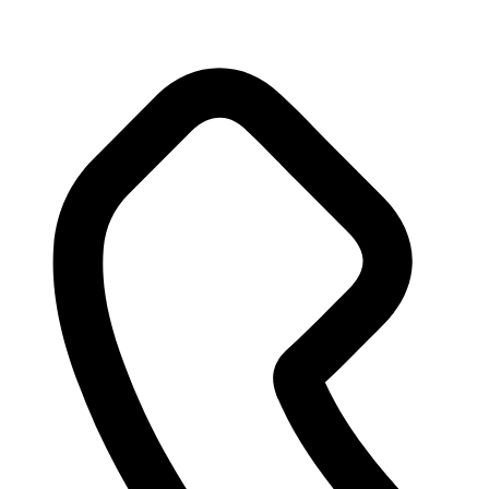
Skip
to
content