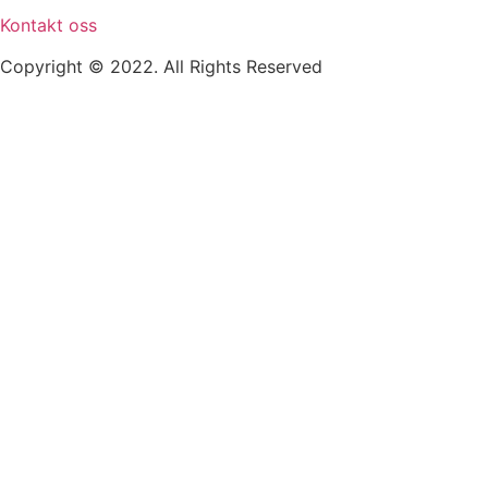
Kontakt oss
Copyright © 2022. All Rights Reserved