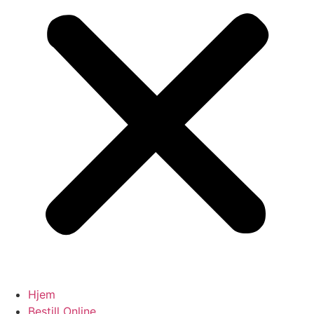
Hjem
Bestill Online