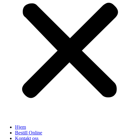
Hjem
Bestill Online
Kontakt oss