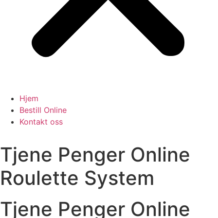
Hjem
Bestill Online
Kontakt oss
Tjene Penger Online
Roulette System
Tjene Penger Online