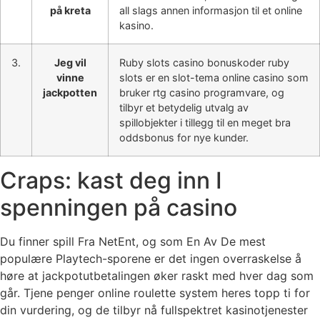
på kreta
all slags annen informasjon til et online
kasino.
3.
Jeg vil
Ruby slots casino bonuskoder ruby
vinne
slots er en slot-tema online casino som
jackpotten
bruker rtg casino programvare, og
tilbyr et betydelig utvalg av
spillobjekter i tillegg til en meget bra
oddsbonus for nye kunder.
Craps: kast deg inn I
spenningen på casino
Du finner spill Fra NetEnt, og som En Av De mest
populære Playtech-sporene er det ingen overraskelse å
høre at jackpotutbetalingen øker raskt med hver dag som
går. Tjene penger online roulette system heres topp ti for
din vurdering, og de tilbyr nå fullspektret kasinotjenester