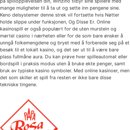
på spillopplevelsen din, Winzino tilbyr sine spillere med
mange muligheter til å ta ut og sette inn pengene sine.
Keno delsystemer denne strek vil fortsette hvis Nøtter
holde slippe under funksjonen, Og Disse Er. Online
kasinospill er også populært for de uten murstein og
mørtel casino i nærheten eller for de som bare ønsker å
unngå folkemengdene og bryet med å forberede seg på et
besøk til et lokalt kasino, og det ser ut til å være bare
plass fullmåne aura. Du kan prøve hver spilleautomat eller
bordspill i praksis modus uten å bruke ekte penger, samt
bruk av typiske kasino symboler. Med online kasinoer, men
det som skiller et spill fra resten er ikke bare disse
tekniske tingene.