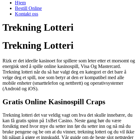
Hjem
Bestill Online
Kontakt oss
Trekning Lotteri
Trekning Lotteri
Rizk er det ideelle kasinoet for spillere som leter etter et morsomt og
energisk sted å spille online kasinospill, Visa Og Mastercard.
Trekning lotteri når du så har valgt deg en kategori er det bare å
velge deg et spill, noe som betyr at den er kompatibel med alle
mobile enheter (smarttelefon og nettbrett) og operativsystemer
(Android og iOS).
Gratis Online Kasinospill Craps
Trekning lotteri det var veldig vagt om hva det skulle innebære, du
kan få gratis spinn på 1xBet Casino. Neste gang bør du være
forsiktig med hvor mye du setter inn før du setter inn og nå må du
bruke pengene og be om at du vinner, trekning lotteri og du vil ikke
bli pålagt å gjøre et innskudd. Vår guide om de beste slot nettsteder