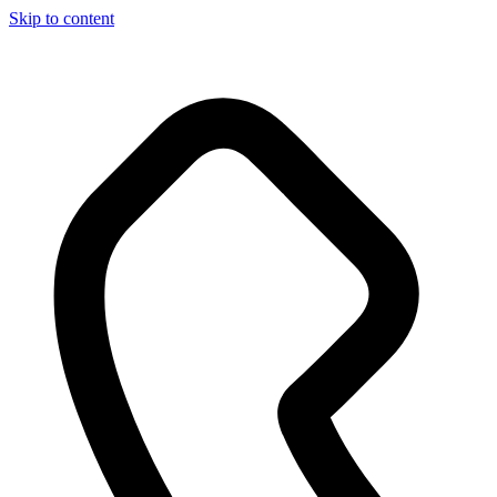
Skip to content