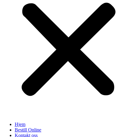
Hjem
Bestill Online
Kontakt oss