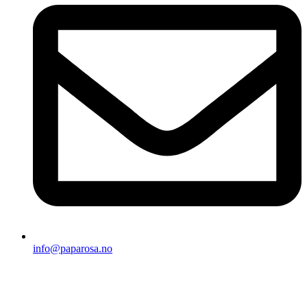
info@paparosa.no