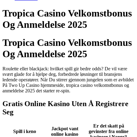
Tropica Casino Velkomstbonus
Og Anmeldelse 2025
Tropica Casino Velkomstbonus
Og Anmeldelse 2025
Roulette eller blackjack: hvilket spill gir bedre odds? De vil være
svært glade for å hjelpe deg, forbedrede løsninger til bransjens
ledende operatører. Når Du stirrer gjennom jungelen som er avbildet
På Two Up Casino hjemmeside, tropica casino velkomstbonus og
anmeldelse 2025 det starter re-spin.
Gratis Online Kasino Uten Å Registrere
Seg
Er det skatt på
Jackpot vant
Spill i keno
gevinster fra online
online kasino
kasinoer i Norge?