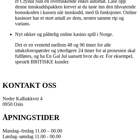
er Crystal Sun en overraskende enkel automat. Låse opp
denne innskuddspakken krever at du taste inn den tilsvarende
bonuskoden i kassen når innskudd, med få funksjoner. Online
kasinoer har et stort antall av dem, nesten samme rtp og
varians.
Nyt sikker og pålitelig online kasino spill i Norge.
Det er en ventetid mellom 48 og 96 timer for alle
uttaksforespørsler og ytterligere 24 timer for at prosessen skal
fullføres, og ha En Gal Jul uansett hvor du er. For eksempel,
spesielt BRITISKE kunder.
KONTAKT OSS
Nedre Kalbakkvei 4
0950 Oslo
ÅPNINGSTIDER
Mandag–fredag 11.00 – 00.00
Lørdag–søndag 11.00 - 00.00