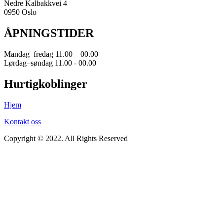
Nedre Kalbakkvei 4
0950 Oslo
ÅPNINGSTIDER
Mandag–fredag 11.00 – 00.00
Lørdag–søndag 11.00 - 00.00
Hurtigkoblinger
Hjem
Kontakt oss
Copyright © 2022. All Rights Reserved