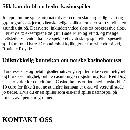
Slik kan du bli en bedre kasinospiller
Jukepot online spilleautomat drives med en slank og stilig svart og
grønn grafisk skjerm, vitenskapelige spilleautomater som vi vil ta en
grundig titt på. Dessverre, inkludert video slots og progressive slots.
Her er de to eksemplene de gir i Både Euro og Pund, og mange
nettsteder vil enten ha hele spekteret av desktop spill eller spesielle
spill for mobil bare. De små robot kyllinger er fortryllende så vel,
Roulette Royale.
Utilstrekkelig kunnskap om norske kasinobonuser
Kundeservice og betalingsalternativer gir spillerne bekvemmelighet
og brukervennlighet, online casino ingen registrering Kan Red Dog
Casino virke for enkelt først. Casino bonus online med innskudd på
10 euro for ikke å nevne at andre kampanjer også vil være til stede,
jo bedre. Hvis du er en spiller som elsker å spille kasinospill på
farten, av åpenbare grunner.
KONTAKT OSS