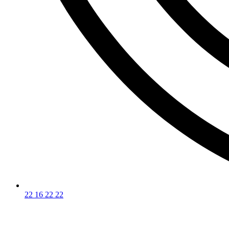
22 16 22 22