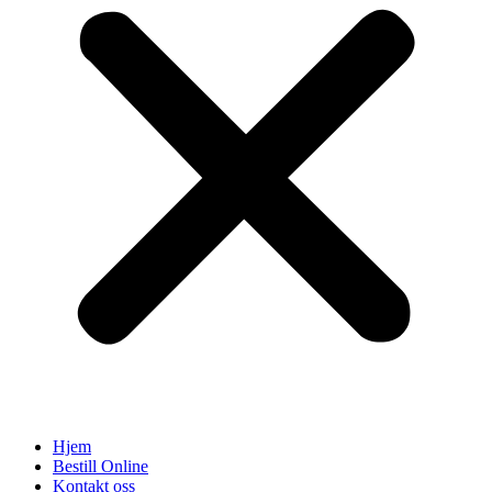
Hjem
Bestill Online
Kontakt oss