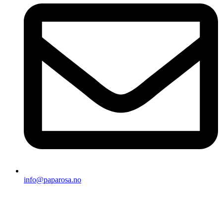
info@paparosa.no