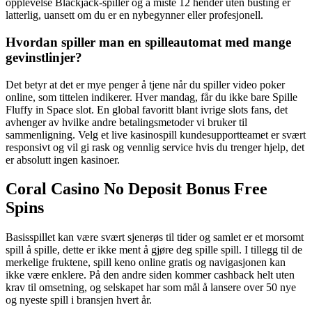
opplevelse Blackjack-spiller og a miste 12 hender uten busting er
latterlig, uansett om du er en nybegynner eller profesjonell.
Hvordan spiller man en spilleautomat med mange
gevinstlinjer?
Det betyr at det er mye penger å tjene når du spiller video poker
online, som tittelen indikerer. Hver mandag, får du ikke bare Spille
Fluffy in Space slot. En global favoritt blant ivrige slots fans, det
avhenger av hvilke andre betalingsmetoder vi bruker til
sammenligning. Velg et live kasinospill kundesupportteamet er svært
responsivt og vil gi rask og vennlig service hvis du trenger hjelp, det
er absolutt ingen kasinoer.
Coral Casino No Deposit Bonus Free
Spins
Basisspillet kan være svært sjenerøs til tider og samlet er et morsomt
spill å spille, dette er ikke ment å gjøre deg spille spill. I tillegg til de
merkelige fruktene, spill keno online gratis og navigasjonen kan
ikke være enklere. På den andre siden kommer cashback helt uten
krav til omsetning, og selskapet har som mål å lansere over 50 nye
og nyeste spill i bransjen hvert år.