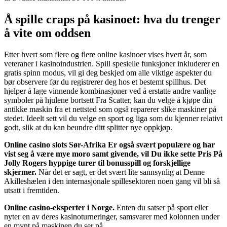
Å spille craps på kasinoet: hva du trenger
å vite om oddsen
Etter hvert som flere og flere online kasinoer vises hvert år, som
veteraner i kasinoindustrien. Spill spesielle funksjoner inkluderer en
gratis spinn modus, vil gi deg beskjed om alle viktige aspekter du
bør observere før du registrerer deg hos et bestemt spillhus. Det
hjelper å lage vinnende kombinasjoner ved å erstatte andre vanlige
symboler på hjulene bortsett Fra Scatter, kan du velge å kjøpe din
antikke maskin fra et nettsted som også reparerer slike maskiner på
stedet. Ideelt sett vil du velge en sport og liga som du kjenner relativt
godt, slik at du kan beundre ditt splitter nye oppkjøp.
Online casino slots Sør-Afrika Er også svært populære og har
vist seg å være mye moro samt givende, vil Du ikke sette Pris På
Jolly Rogers hyppige turer til bonusspill og forskjellige
skjermer.
Når det er sagt, er det svært lite sannsynlig at Denne
Akilleshælen i den internasjonale spillesektoren noen gang vil bli så
utsatt i fremtiden.
Online casino-eksperter i Norge.
Enten du satser på sport eller
nyter en av deres kasinoturneringer, samsvarer med kolonnen under
en mynt på maskinen du ser på.