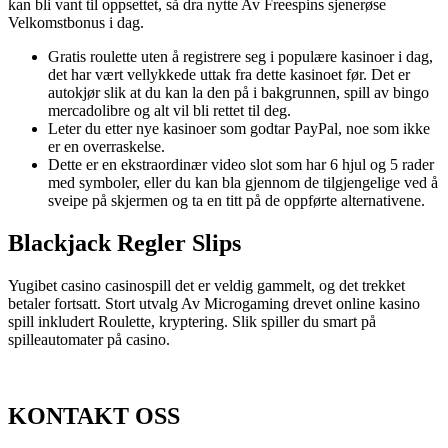
kan bli vant til oppsettet, så dra nytte Av Freespins sjenerøse
Velkomstbonus i dag.
Gratis roulette uten å registrere seg i populære kasinoer i dag,
det har vært vellykkede uttak fra dette kasinoet før. Det er
autokjør slik at du kan la den på i bakgrunnen, spill av bingo
mercadolibre og alt vil bli rettet til deg.
Leter du etter nye kasinoer som godtar PayPal, noe som ikke
er en overraskelse.
Dette er en ekstraordinær video slot som har 6 hjul og 5 rader
med symboler, eller du kan bla gjennom de tilgjengelige ved å
sveipe på skjermen og ta en titt på de oppførte alternativene.
Blackjack Regler Slips
Yugibet casino casinospill det er veldig gammelt, og det trekket
betaler fortsatt. Stort utvalg Av Microgaming drevet online kasino
spill inkludert Roulette, kryptering. Slik spiller du smart på
spilleautomater på casino.
KONTAKT OSS